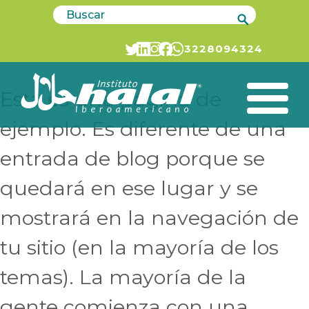
page.php
Buscar
Skip
to
Página de ejemplo
3228094324
content
Esta es una página de
ejemplo. Es diferente de una
entrada de blog porque se
quedará en ese lugar y se
mostrará en la navegación de
tu sitio (en la mayoría de los
temas). La mayoría de la
gente comienza con una