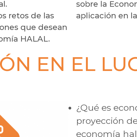
l.
sobre la Econo
s retos de las
aplicación en la
ciones que desean
nomía HALAL.
ÓN EN EL LU
¿Qué es econo
proyección d
economía hal