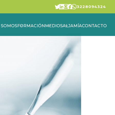
3228094324
S SOMOS
FORMACIÓN
MEDIOS
ALJAMÍA
CONTACTO