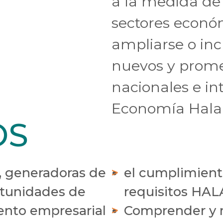
a la medida de 
sectores econó
ampliarse o inc
nuevos y prom
nacionales e in
Economía Halal
OS
s, generadoras de
el cumplimient
rtunidades de
requisitos HAL
ento empresarial
Comprender y m